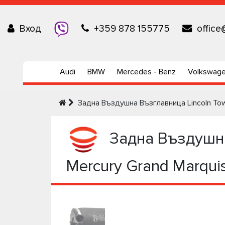
Вход
+359 878 155775
office
Audi
BMW
Mercedes - Benz
Volkswag
Задна Въздушна Възглавница Lincoln Town
Задна Въздушна 
Mercury Grand Marqui