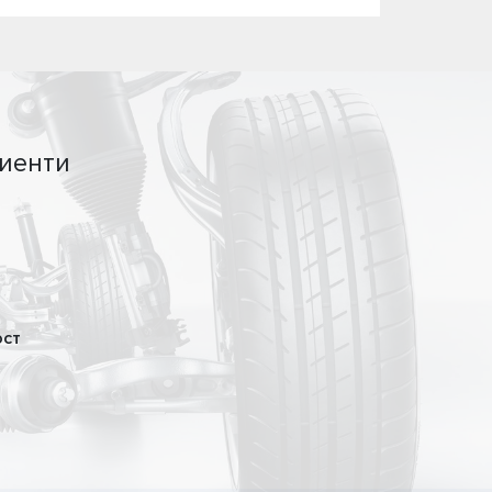
иенти
ост