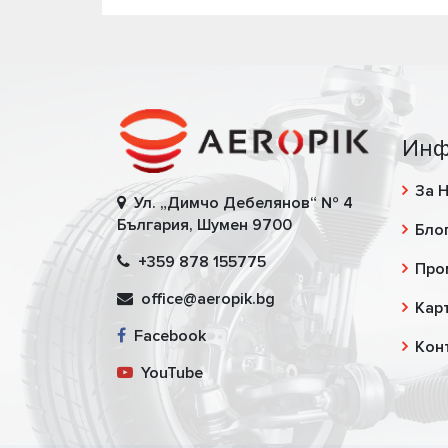
Инф
За 
Ул. „Димчо Дебелянов“ № 4
България, Шумен 9700
Бло
+359 878 155775
Про
office@aeropik.bg
Карт
Facebook
Кон
YouTube