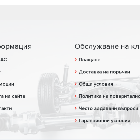
ормация
Обслужване на кл
НАС
Плащане
г
Доставка на поръчки
моции
Общи условия
а на сайта
Политика на поверителн
такти
Често задавани въпроси
Гаранционни условия