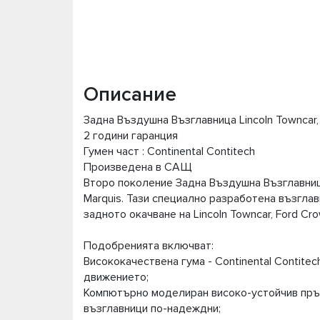
Описание
Задна Въздушна Възглавница Lincoln Towncar, 
2 години гаранция
Гумен част : Continental Contitech
Произведена в САЩ
Второ поколение Задна Въздушна Възглавница L
Marquis. Тази специално разработена възгла
задното окачване на Lincoln Towncar, Ford Crow
Подобренията включват:
Висококачествена гума - Continental Contite
движението;
Компютърно моделиран високо-устойчив пръс
възглавници по-надеждни;