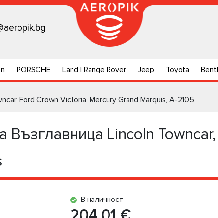
@aeropik.bg
en
PORSCHE
Land | Range Rover
Jeep
Toyota
Bent
car, Ford Crown Victoria, Mercury Grand Marquis, A-2105
Възглавница Lincoln Towncar, F
s
В наличност
204.01 €