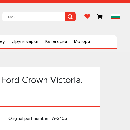
ley
Други марки
Категория
Мотори
ord Crown Victoria,
Original part number :
A-2105