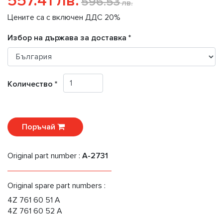
557.41 лв.
596.53
лв.
Цените са с включен ДДС 20%
Избор на държава за доставка *
Количество *
Поръчай
Original part number :
A-2731
Original spare part numbers :
4Z 761 60 51 A
4Z 761 60 52 A