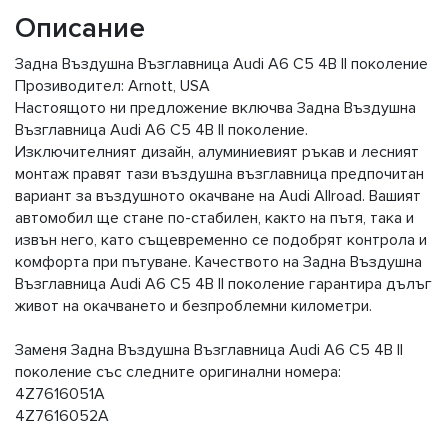
Описание
Задна Въздушна Възглавница Audi A6 C5 4B II поколение
Прозиводител: Arnott, USA
Настоящото ни предложение включва Задна Въздушна
Възглавница Audi A6 C5 4B II поколение.
Изключителният дизайн, алуминиевият ръкав и лесният
монтаж правят тази въздушна възглавница предпочитан
вариант за въздушното окачване на Audi Allroad. Вашият
автомобил ще стане по-стабилен, както на пътя, така и
извън него, като същевременно се подобрят контрола и
комфорта при пътуване. Качеството на Задна Въздушна
Възглавница Audi A6 C5 4B II поколение гарантира дълъг
живот на окачването и безпроблемни километри.
Заменя Задна Въздушна Възглавница Audi A6 C5 4B II
поколение със следните оригинални номера:
4Z7616051A
4Z7616052A