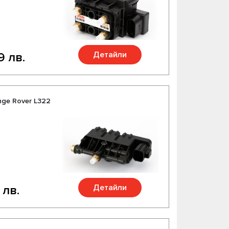
Детайли
9 лв.
ge Rover L322
Детайли
 лв.