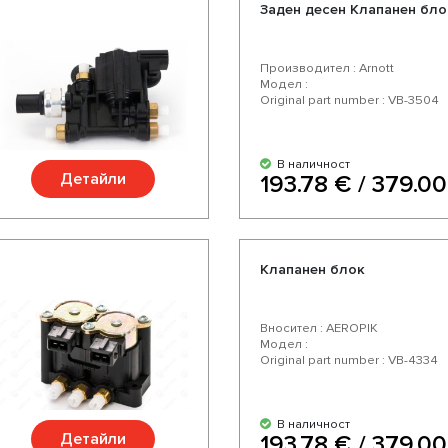
Заден десен Клапанен бло
Производител : Arnott
Модел :
Original part number : VB-3504
В наличност
Детайли
193.78 € / 379.00
Клапанен блок
Вносител : AEROPIK
Модел :
Original part number : VB-4334
В наличност
Детайли
193.78 € / 379.00