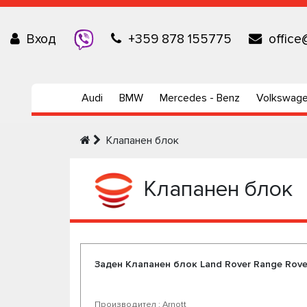
Вход
+359 878 155775
office
Audi
BMW
Mercedes - Benz
Volkswag
Клапанен блок
Клапанен блок
Заден Клапанен блок Land Rover Range Rove
Производител : Arnott