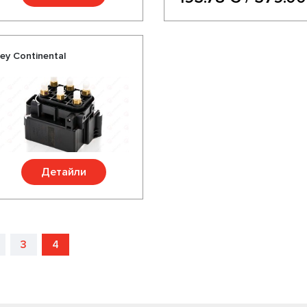
y Continental
Детайли
3
4