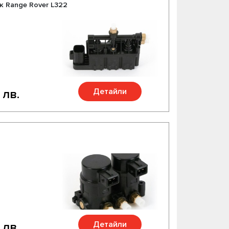
к Range Rover L322
Детайли
 лв.
Детайли
 лв.