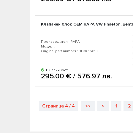
Клапанен блок OEM RAPA VW Phaeton, Bentle
Производител : RAPA
Модел :
Original part number : 3D0616013
В наличност
295.00 € / 576.97 лв.
Страница 4 / 4
<<
<
1
2