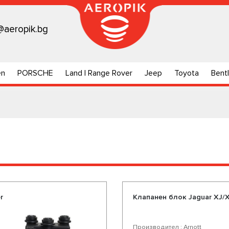
@aeropik.bg
en
PORSCHE
Land | Range Rover
Jeep
Toyota
Bent
r
Клапанен блок Jaguar XJ/XJ
Производител : Arnott