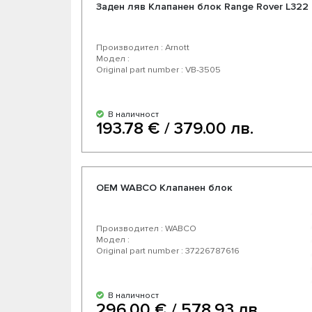
Заден ляв Клапанен блок Range Rover L322
Производител : Arnott
Модел :
Original part number : VB-3505
В наличност
193.78 € / 379.00 лв.
OEM WABCO Клапанен блок
Производител : WABCO
Модел :
Original part number : 37226787616
В наличност
296.00 € / 578.93 лв.